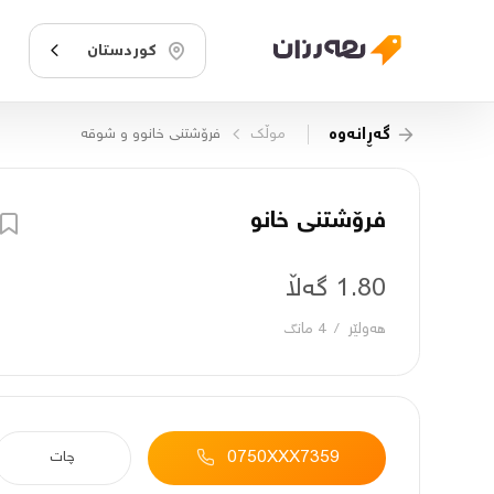
کوردستان
گەڕانەوە
موڵک
فرۆشتنی خانوو و شوقە
فرۆشتنی خانو
1.80 گەڵا
هەولێر
/
4 مانگ
0750XXX7359
چات