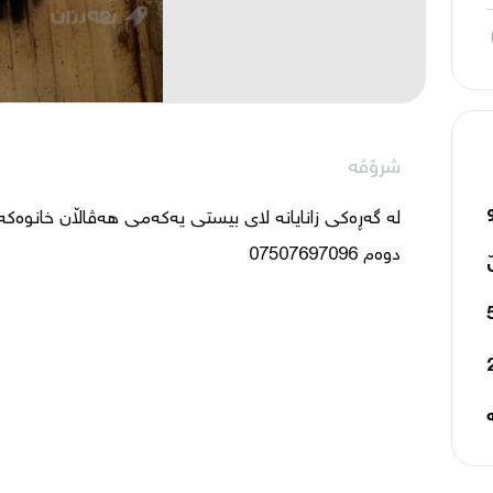
شرۆڤە
دوەم 07507697096