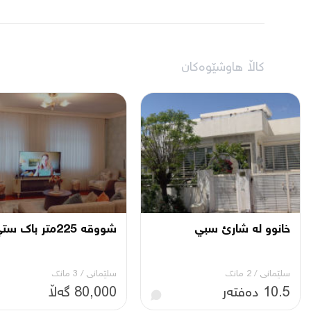
کاڵا هاوشێوەکان
خانوو له شارئ سبي
شووقه 225متر باك ستي
سلێمانی
/
2 مانگ
سلێمانی
/
3 مانگ
10.5 دەفتەر
80,000 گەڵا