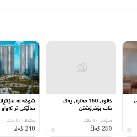
خانوی 150 مەتری یەک
شوقە لە سێنتڕاڵ
قات بۆفرۆشتن
ساڵێکی تر تەواو ئ
سلێمانی
/
6 مانگ
سلێمانی
/
6 مانگ
250 گەڵا
210 گەڵا