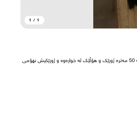
1
/
1
لە گەڕەکی زانایانە لای بیستی یەکەمی هەڤاڵان خانوەکە 50 مەترە ژورێک و هۆڵێک لە خوارەوە و ژورێکیش نهۆمی 