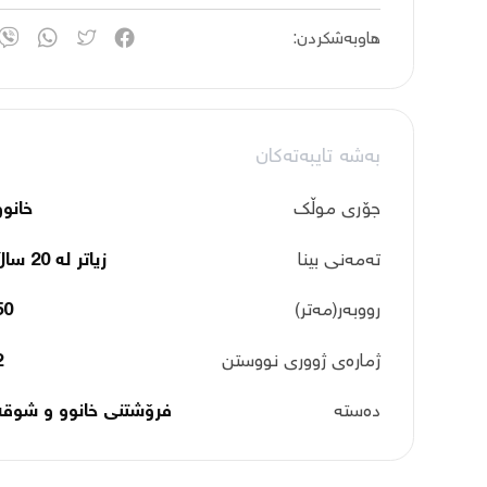
هاوبەشکردن:
بەشە تایبەتەکان
جۆری موڵک
خانوو
تەمەنی بینا
زیاتر لە 20 ساڵ
رووبەر(مەتر)
50
ژمارەی ژووری نووستن
2
دەستە
فرۆشتنی خانوو و شوقە