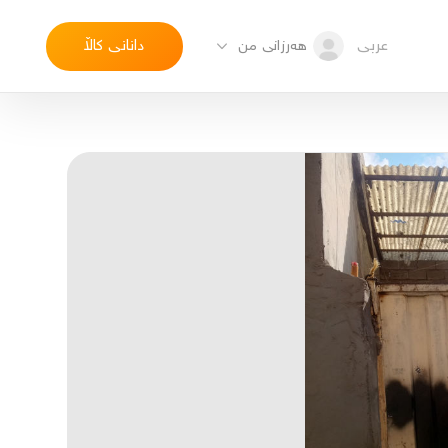
عربی
دانانی کاڵا
هەرزانی من