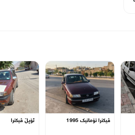
ڤیکترا تۆماتیک 1995
ئۆپڵ ڤیکترا