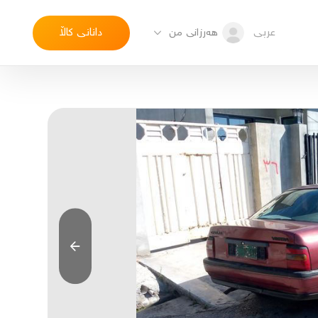
عربی
دانانی کاڵا
هەرزانی من