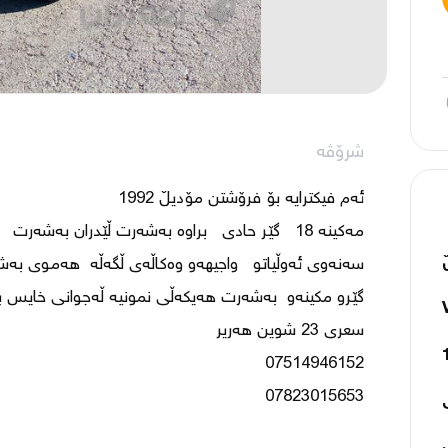
شرۆڤە
07823015653