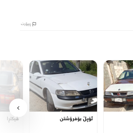
ڕیپۆرت
ئۆپڵ بۆفرۆشتن
ڤیکتڕا