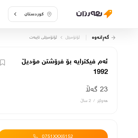
کوردستان
گەڕانەوە
ئۆتۆمبێل
ئۆتۆمبێلی تایبه‌ت
ئەم فیکترایە بۆ فرۆشتن مۆدیڵ
1992
23 گەڵا
هەولێر
/
2 ساڵ
0751XXX6152