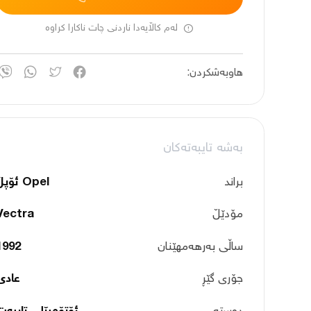
لەم کاڵایەدا ناردنی چات ناکارا کراوە
هاوبەشکردن:
بەشە تایبەتەکان
براند
Opel ئۆپڵ
مۆدێڵ
Vectra
ساڵی بەرهەمهێنان
1992
جۆری گێڕ
عادی