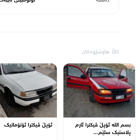
دەستە
ئۆتۆمبێلی تایبه‌ت
کاڵا هاوشێوەکان
بسم اللە ئۆپڵ ڤیکترا ئارم
ئۆپڵ ڤیکترا ئۆتۆماتیک
پلاستیک سلێم...