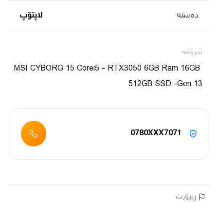
دەستە
لاپتۆپ
شرۆڤە
MSI CYBORG 15 Corei5 - RTX3050 6GB Ram 16GB 
512GB SSD -Gen 13
0780XXX7071
ڕیپۆرت