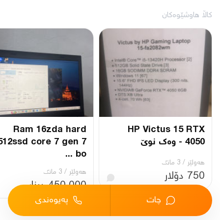
کاڵا هاوشێوەکان
Ram 16zda hard
HP Victus 15 RTX
4050 - وەک نوێ
512ssd core 7 gen 7
bo ...
هەولێر
/
3 مانگ
هەولێر
/
3 مانگ
750 دۆلار
450,000 دینار
چات
پەیوەندی