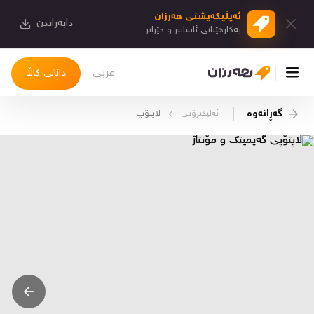
ئەپڵیكەیشنی هەرزان
دابەزاندن
بەكارهێنانی ئاسانتر و خێراتر
عربی
دانانی کاڵا
گەڕانەوە
ئەلیکترۆنـی
لاپتۆپ
چوونەژوورەوە
کاڵاکانم
دیاریکراوەکانم
دوا بینراوەکان
چات