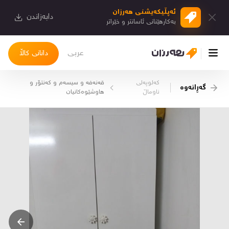
ئەپڵیكەیشنی هەرزان
دابەزاندن
بەكارهێنانی ئاسانتر و خێراتر
عربی
دانانی کاڵا
کەلوپەلی
قەنەفە و سیسەم و کەنتۆر و
گەڕانەوە
چوونەژوورەوە
ناوماڵ
هاوشێوەکانیان
کاڵاکانم
دیاریکراوەکانم
دوا بینراوەکان
چات