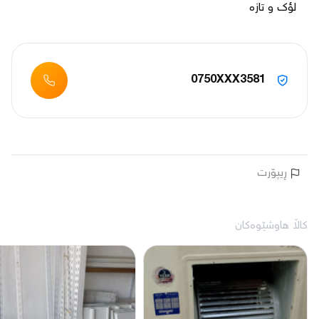
لؤك و تازه

0750XXX3581
ڕیپۆرت
کاڵا هاوشێوەکان