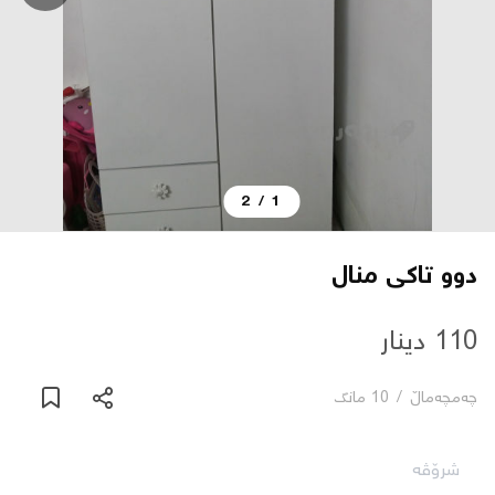
دەربارە
پەیوەندی
یاساکان
2
/
1
بڵاگ
دوو تاكى منال
شۆپەکان
110 دینار
عربی
چه‌مچه‌ماڵ
/
10 مانگ
شرۆڤە