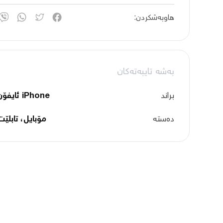
هاوبەشکردن:
بەشە تایبەتەکان
براند
iPhone ئایفۆن
دەستە
مۆبایل، تابلێت