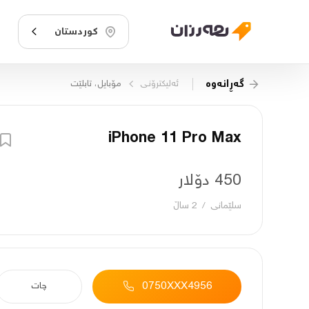
کوردستان
گەڕانەوە
ئەلیکترۆنـی
مۆبایل، تابلێت
iPhone 11 Pro Max
450 دۆلار
سلێمانی
/
2 ساڵ
0750XXX4956
چات