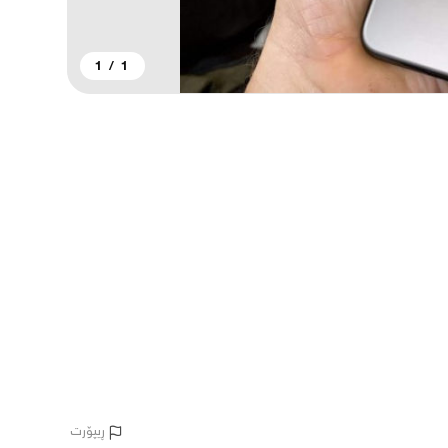
1
/
1
ڕیپۆرت