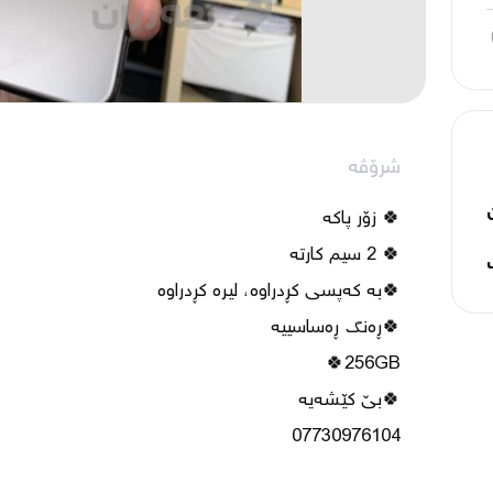
شرۆڤە
07730976104
