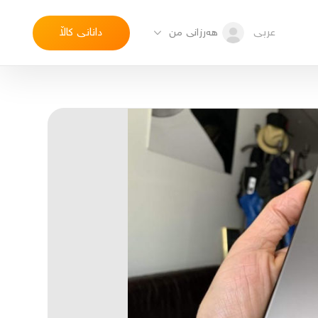
عربی
دانانی کاڵا
هەرزانی من