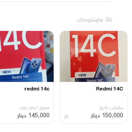
کاڵا هاوشێوەکان
redmi 14c
Redmi 14C
سلێمانی
/
8 ڕۆژ
هەولێر
/
یه‌ك مانگ
150,000 دینار
145,000 دینار