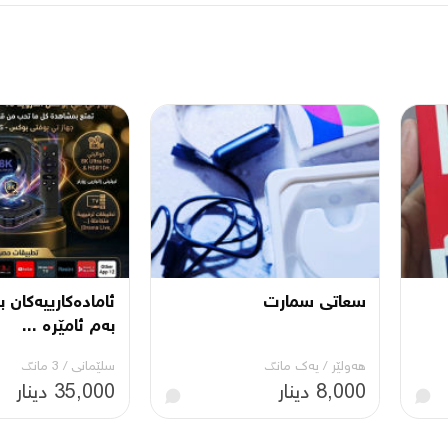
سعاتی سمارت
ئامادەکارییەکان ب
بەم ئامێرە ...
هەولێر
/
یه‌ك مانگ
سلێمانی
/
3 مانگ
8,000 دینار
35,000 دینار