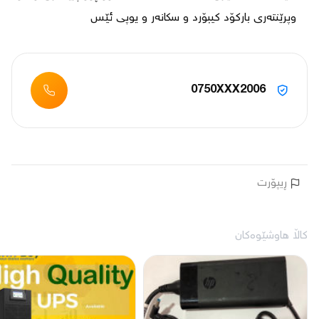
وپرێنتەری بارکۆد کیبۆرد و سکانەر و یوپی ئێس
0750XXX2006
ڕیپۆرت
کاڵا هاوشێوەکان