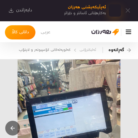
ئەپڵیكەیشنی هەرزان
دابەزاندن
بەكارهێنانی ئاسانتر و خێراتر
عربی
دانانی کاڵا
گەڕانەوە
ئەلیکترۆنـی
کەلوپەلەکانی کۆمپیوتەر و لاپتۆپ
چوونەژوورەوە
کاڵاکانم
دیاریکراوەکانم
دوا بینراوەکان
چات