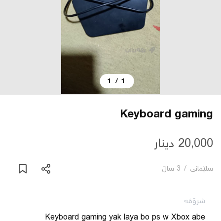
دەربارە
پەیوەندی
1
/
1
یاساکان
بڵاگ
Keyboard gaming
شۆپەکان
20,000 دینار
سلێمانی
/
3 ساڵ
عربی
شرۆڤە
Keyboard gaming yak laya bo ps w Xbox abe