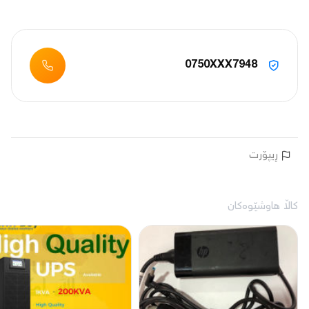
0750XXX7948
ڕیپۆرت
کاڵا هاوشێوەکان