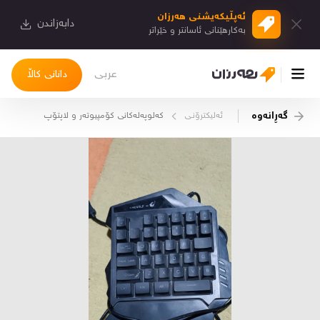
ئەپڵیكەیشنی هەرزان
دابەزاندن
بەكارهێنانی ئاسانتر و خێراتر
عربی
دانانی کاڵا
گەڕانەوە
ئەلیکترۆنـی
کەلوپەلەکانی کۆمپیوتەر و لاپتۆپ
چوونەژوورەوە
کاڵاکانم
دیاریکراوەکانم
دوا بینراوەکان
چات